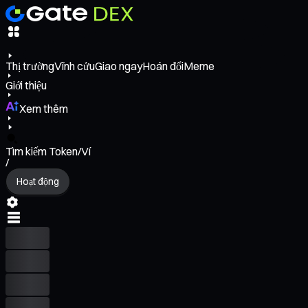
Thị trường
Vĩnh cửu
Giao ngay
Hoán đổi
Meme
Giới thiệu
Xem thêm
Tìm kiếm Token/Ví
/
Hoạt động