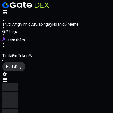
Thị trường
Vĩnh cửu
Giao ngay
Hoán đổi
Meme
Giới thiệu
Xem thêm
Tìm kiếm Token/Ví
/
Hoạt động