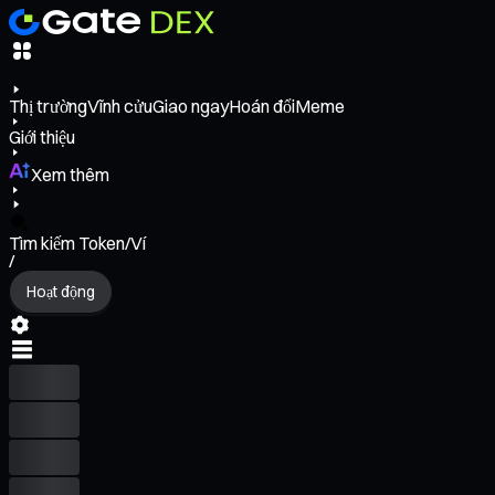
Thị trường
Vĩnh cửu
Giao ngay
Hoán đổi
Meme
Giới thiệu
Xem thêm
Tìm kiếm Token/Ví
/
Hoạt động