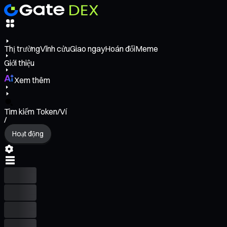
Thị trường
Vĩnh cửu
Giao ngay
Hoán đổi
Meme
Giới thiệu
Xem thêm
Tìm kiếm Token/Ví
/
Hoạt động