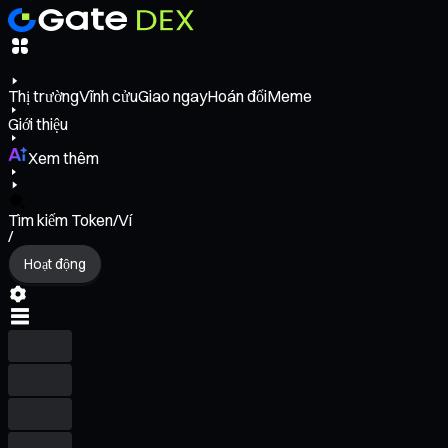
Thị trường
Vĩnh cửu
Giao ngay
Hoán đổi
Meme
Giới thiệu
Xem thêm
Tìm kiếm Token/Ví
/
Hoạt động