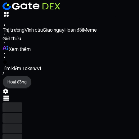
Thị trường
Vĩnh cửu
Giao ngay
Hoán đổi
Meme
Giới thiệu
Xem thêm
Tìm kiếm Token/Ví
/
Hoạt động