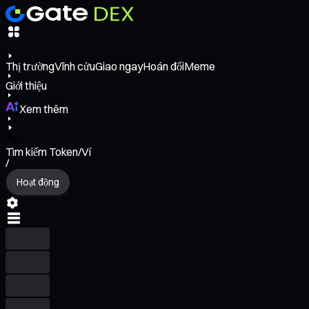
Thị trường
Vĩnh cửu
Giao ngay
Hoán đổi
Meme
Giới thiệu
Xem thêm
Tìm kiếm Token/Ví
/
Hoạt động