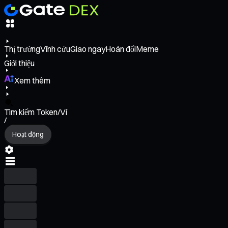
Thị trường
Vĩnh cửu
Giao ngay
Hoán đổi
Meme
Giới thiệu
Xem thêm
Tìm kiếm Token/Ví
/
Hoạt động