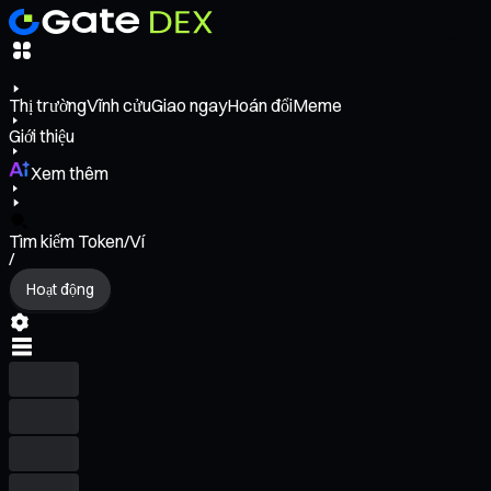
Thị trường
Vĩnh cửu
Giao ngay
Hoán đổi
Meme
Giới thiệu
Xem thêm
Tìm kiếm Token/Ví
/
Hoạt động