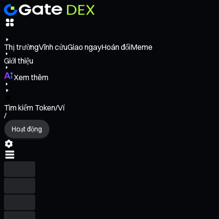
Thị trường
Vĩnh cửu
Giao ngay
Hoán đổi
Meme
Giới thiệu
Xem thêm
Tìm kiếm Token/Ví
/
Hoạt động