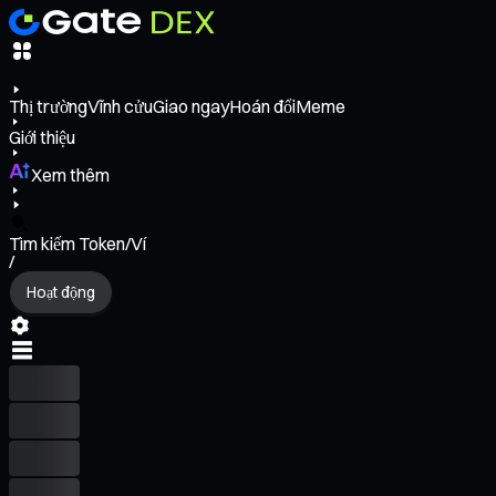
Thị trường
Vĩnh cửu
Giao ngay
Hoán đổi
Meme
Giới thiệu
Xem thêm
Tìm kiếm Token/Ví
/
Hoạt động