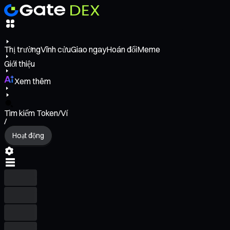
Thị trường
Vĩnh cửu
Giao ngay
Hoán đổi
Meme
Giới thiệu
Xem thêm
Tìm kiếm Token/Ví
/
Hoạt động