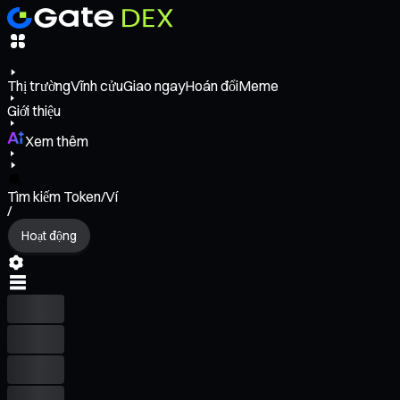
Thị trường
Vĩnh cửu
Giao ngay
Hoán đổi
Meme
Giới thiệu
Xem thêm
Tìm kiếm Token/Ví
/
Hoạt động