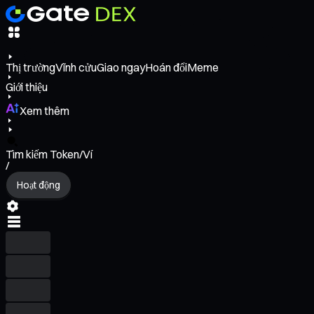
Thị trường
Vĩnh cửu
Giao ngay
Hoán đổi
Meme
Giới thiệu
Xem thêm
Tìm kiếm Token/Ví
/
Hoạt động