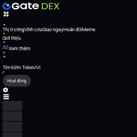
Thị trường
Vĩnh cửu
Giao ngay
Hoán đổi
Meme
Giới thiệu
Xem thêm
Tìm kiếm Token/Ví
/
Hoạt động