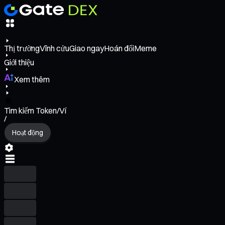
Thị trường
Vĩnh cửu
Giao ngay
Hoán đổi
Meme
Giới thiệu
Xem thêm
Tìm kiếm Token/Ví
/
Hoạt động