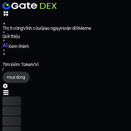
Thị trường
Vĩnh cửu
Giao ngay
Hoán đổi
Meme
Giới thiệu
Xem thêm
Tìm kiếm Token/Ví
/
Hoạt động