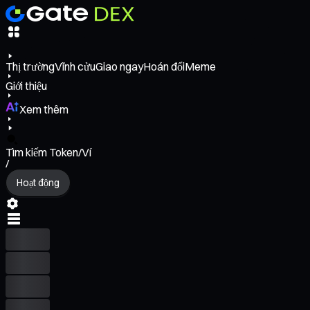
Thị trường
Vĩnh cửu
Giao ngay
Hoán đổi
Meme
Giới thiệu
Xem thêm
Tìm kiếm Token/Ví
/
Hoạt động