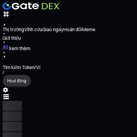
Thị trường
Vĩnh cửu
Giao ngay
Hoán đổi
Meme
Giới thiệu
Xem thêm
Tìm kiếm Token/Ví
/
Hoạt động