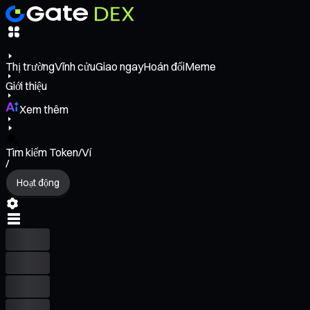
Thị trường
Vĩnh cửu
Giao ngay
Hoán đổi
Meme
Giới thiệu
Xem thêm
Tìm kiếm Token/Ví
/
Hoạt động