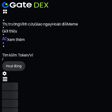
Thị trường
Vĩnh cửu
Giao ngay
Hoán đổi
Meme
Giới thiệu
Xem thêm
Tìm kiếm Token/Ví
/
Hoạt động