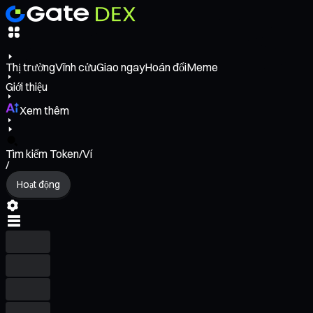
Thị trường
Vĩnh cửu
Giao ngay
Hoán đổi
Meme
Giới thiệu
Xem thêm
Tìm kiếm Token/Ví
/
Hoạt động