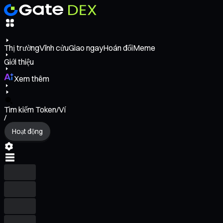
Thị trường
Vĩnh cửu
Giao ngay
Hoán đổi
Meme
Giới thiệu
Xem thêm
Tìm kiếm Token/Ví
/
Hoạt động