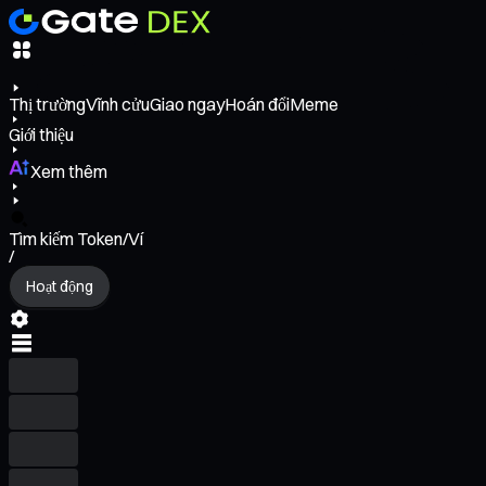
Thị trường
Vĩnh cửu
Giao ngay
Hoán đổi
Meme
Giới thiệu
Xem thêm
Tìm kiếm Token/Ví
/
Hoạt động