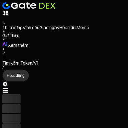
Thị trường
Vĩnh cửu
Giao ngay
Hoán đổi
Meme
Giới thiệu
Xem thêm
Tìm kiếm Token/Ví
/
Hoạt động