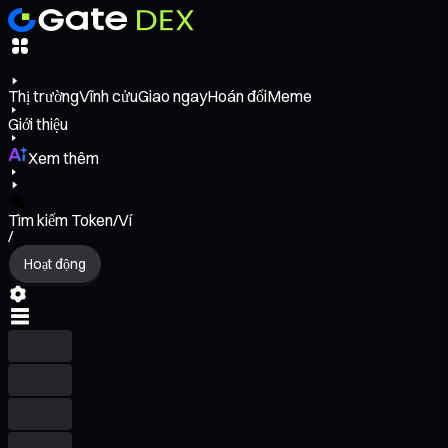
Thị trường
Vĩnh cửu
Giao ngay
Hoán đổi
Meme
Giới thiệu
Xem thêm
Tìm kiếm Token/Ví
/
Hoạt động