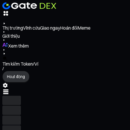
Thị trường
Vĩnh cửu
Giao ngay
Hoán đổi
Meme
Giới thiệu
Xem thêm
Tìm kiếm Token/Ví
/
Hoạt động