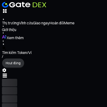
Thị trường
Vĩnh cửu
Giao ngay
Hoán đổi
Meme
Giới thiệu
Xem thêm
Tìm kiếm Token/Ví
/
Hoạt động