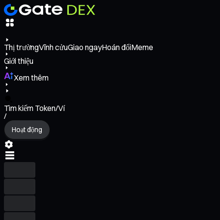
Thị trường
Vĩnh cửu
Giao ngay
Hoán đổi
Meme
Giới thiệu
Xem thêm
Tìm kiếm Token/Ví
/
Hoạt động