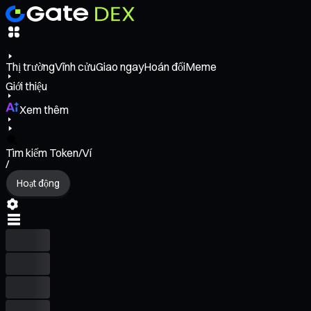
Thị trường
Vĩnh cửu
Giao ngay
Hoán đổi
Meme
Giới thiệu
Xem thêm
Tìm kiếm Token/Ví
/
Hoạt động