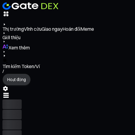
Thị trường
Vĩnh cửu
Giao ngay
Hoán đổi
Meme
Giới thiệu
Xem thêm
Tìm kiếm Token/Ví
/
Hoạt động