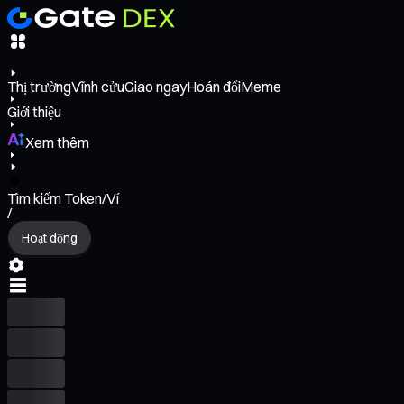
Thị trường
Vĩnh cửu
Giao ngay
Hoán đổi
Meme
Giới thiệu
Xem thêm
Tìm kiếm Token/Ví
/
Hoạt động