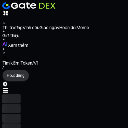
Thị trường
Vĩnh cửu
Giao ngay
Hoán đổi
Meme
Giới thiệu
Xem thêm
Tìm kiếm Token/Ví
/
Hoạt động