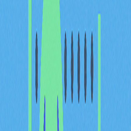
Mô phỏng giao dịch crypto, hay nền tảng giao dịch demo,
là môi trường ảo mô phỏng đầy đủ chức năng của các sàn
cryptocurrency
thực tế. Người dùng được cấp tiền ảo để
thực hành giao dịch nhiều loại tiền mã hóa khác nhau trong
các điều kiện thị trường xác thực. Khi đăng ký, nhà giao dịch
nhận số dư tiền mô phỏng để giao dịch trên nhiều cặp spot
và
phái sinh
.
Các nền tảng này tích hợp dữ liệu thị trường theo thời gian
thực hoặc dữ liệu lịch sử, cho phép người dùng quan sát biến
động giá và diễn biến thị trường thực tế. Nhờ vậy, nhà giao
dịch có thể luyện tập đặt lệnh, phân tích biểu đồ và theo dõi
hiệu suất tương tự như trên sàn giao dịch thật, chỉ khác là
mọi giao dịch đều bằng tiền ảo nên không phát sinh rủi ro tài
chính nhưng vẫn đảm bảo giá trị thực hành.