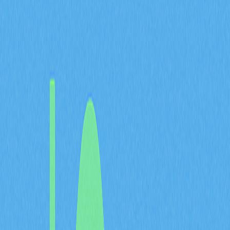
thử
Các nền tảng mô phỏng giao dịch crypto hiện là công cụ
không thể thiếu đối với cả người mới lẫn các nhà giao dịch
giàu kinh nghiệm muốn rèn luyện kỹ năng trong môi trường
không rủi ro. Những nền tảng này tạo điều kiện lý tưởng để
chinh phục các thách thức của giao dịch tiền mã hóa mà
không lo mất vốn thực tế. Việc nắm vững cách sử dụng mô
phỏng giao dịch crypto phù hợp sẽ giúp bạn rút ngắn lộ trình
học hỏi và sẵn sàng thành công trên thị trường đầy biến
động này.
Mô phỏng giao dịch crypto
là gì?