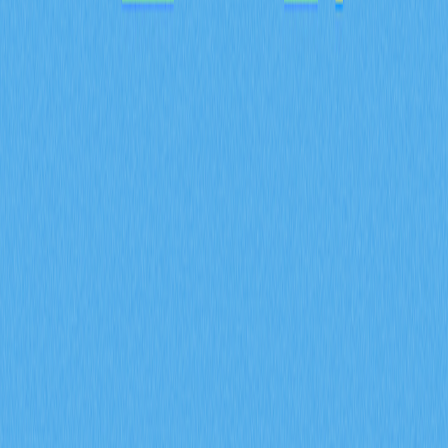
100% token cùng với việc phân bổ 61,57% cho
cộng đồng?
Tìm hiểu chi tiết về cơ chế tokenomics giảm phát của MYX,
với 61,57% phân bổ cho cộng đồng và toàn bộ nguồn cung
được đốt. Khám phá cách việc giảm nguồn cung góp phần
bảo toàn giá trị lâu dài và hạn chế lượng token lưu hành
trong hệ sinh thái phái sinh của Gate.
2026-02-08
Tín hiệu thị trường phái sinh là gì và dữ liệu hợp
đồng mở của hợp đồng tương lai, tỷ lệ cấp vốn
cũng như dữ liệu thanh lý sẽ tác động như thế
nào đến giao dịch tiền điện tử trong năm 2026?
Khám phá tác động của các chỉ báo thị trường phái sinh,
bao gồm hợp đồng mở hợp đồng tương lai, tỷ lệ cấp vốn và
dữ liệu thanh lý, đối với hoạt động giao dịch tiền điện tử năm
2026. Đánh giá khối lượng hợp đồng ENA đạt 17 tỷ USD,
thanh lý hàng ngày 94 triệu USD cùng các chiến lược tích
lũy của tổ chức dựa trên phân tích chuyên sâu từ Gate.
2026-02-08
Các dữ liệu về vị thế mở hợp đồng tương lai, tỷ lệ