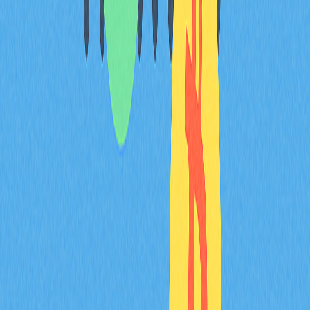
triển kỹ năng thực sự.
Kết luận
Mô phỏng giao dịch crypto là nguồn lực quý giá cho mọi ai
muốn phát triển kỹ năng giao dịch tiền mã hóa. Nền tảng
này tạo môi trường không rủi ro để người mới học kiến thức
nền tảng, nhà giao dịch giàu kinh nghiệm kiểm thử chiến lược
mà không sợ thua lỗ. Bằng cách mô phỏng thị trường thực
và cung cấp nhiều tính năng toàn diện, mô phỏng giao dịch
crypto giúp bạn chuyển hóa kiến thức thành thực tiễn hiệu
quả.
Bạn có thể chọn nền tảng của các sàn lớn để trải nghiệm
thực tế, Bitcoin Flip cho sự tối giản, hoặc bất kỳ mô phỏng
nào phù hợp nhu cầu—điều quan trọng là sử dụng chúng