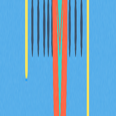
sự lệ thuộc vào diễn biến thị trường. Đây là tài liệu không thể
thiếu cho các nhà đầu tư tiền mã hóa đang tìm kiếm công cụ
quản trị rủi ro hiệu quả trong hệ sinh thái Web3.
2025-11-23
Giải mã chỉ báo KDJ: Cẩm nang chi tiết
Khám phá giá trị chuyên sâu của chỉ báo KDJ – công cụ
then chốt dành cho nhà giao dịch tiền mã hóa tại Gate. Tìm
hiểu cách chỉ báo này dẫn dắt quyết định đầu tư, nhận diện
trạng thái thị trường và phát tín hiệu mua/bán nhờ sự phối
hợp độc đáo giữa ba đường K, D và J. Nắm vững các
ngưỡng quá mua, quá bán, hiện tượng phân kỳ, cùng các
chiến lược giao dịch bổ trợ hiệu quả cho nhiều công cụ phân
tích khác.
2025-12-24
Thành thạo chiến lược Long và Short trong thị
trường Crypto
Khám phá bí quyết làm chủ chiến lược Long và Short trong
crypto qua hướng dẫn toàn diện dành cho nhà giao dịch,
nhà đầu tư tiền mã hóa. Nắm vững cách vận dụng Spot
Trading, Margin Trading, Futures và Options để tối ưu hóa