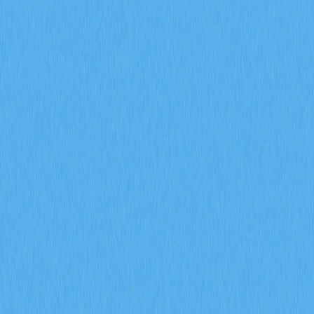
Thị trường
Vĩnh cửu
Giao ngay
Hoán đổi
Meme
Giới thiệu
Xem thêm
Tìm kiếm Token/Ví
/
Hoạt động
Crypto Wiki
Những công cụ mô phỏng giao dịch Crypto tốt nhất cho người
mới bắt đầu
Những công cụ mô phỏng
giao dịch Crypto tốt nhất