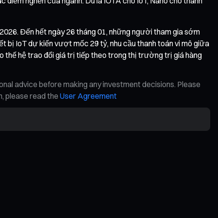
 các điểm nghẽn của ngành. Dù là IOTA cho IoT, Nano cho thanh
 2026. Đến hết ngày 26 tháng 01, những người tham gia sớm
t bị IoT dự kiến vượt mốc 29 tỷ, nhu cầu thanh toán vi mô giữa
 hệ trao đổi giá trị tiếp theo trong thị trường trị giá hàng
ional advice before making any investment decisions. Please
on, please read the
User Agreement