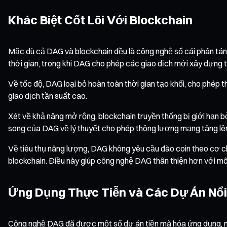
Khác Biệt Cốt Lõi Với Blockchain
Mặc dù cả DAG và blockchain đều là công nghệ sổ cái phân tán,
thời gian, trong khi DAG cho phép các giao dịch mới xây dựng 
Về tốc độ, DAG loại bỏ hoàn toàn thời gian tạo khối, cho phép 
giao dịch tần suất cao.
Xét về khả năng mở rộng, blockchain truyền thống bị giới hạn b
song của DAG về lý thuyết cho phép thông lượng mạng tăng lên
Về tiêu thụ năng lượng, DAG không yêu cầu đào coin theo cơ c
blockchain. Điều này giúp công nghệ DAG thân thiện hơn với m
Ứng Dụng Thực Tiễn và Các Dự Án Nổi
Công nghệ DAG đã được một số dự án tiền mã hóa ứng dụng, m