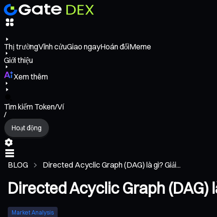
Thị trường
Vĩnh cửu
Giao ngay
Hoán đổi
Meme
Giới thiệu
Xem thêm
Tìm kiếm Token/Ví
/
Hoạt động
BLOG
Directed Acyclic Graph (DAG) là gì? Giải...
Directed Acyclic Graph (DAG) l
Market Analysis