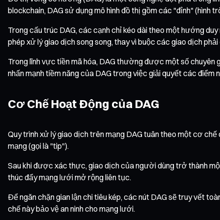
blockchain, DAG sử dụng mô hình đồ thị gồm các "đỉnh" (hình tr
Trong cấu trúc DAG, các cạnh chỉ kéo dài theo một hướng duy nh
phép xử lý giao dịch song song, thay vì buộc các giao dịch phả
Trong lĩnh vực tiền mã hóa, DAG thường được một số chuyên gia 
nhấn mạnh tiềm năng của DAG trong việc giải quyết các điểm 
Cơ Chế Hoạt Động của DAG
Quy trình xử lý giao dịch trên mạng DAG tuân theo một cơ chế
mạng (gọi là "tip").
Sau khi được xác thực, giao dịch của người dùng trở thành một
thúc đẩy mạng lưới mở rộng liên tục.
Để ngăn chặn gian lận chi tiêu kép, các nút DAG sẽ truy vết toà
chế này bảo vệ an ninh cho mạng lưới.