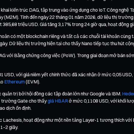
 khai kiến trúc DAG, tập trung vào ứng dụng cho IoT. Công nghệ Ta
máy (M2M). Tính đến ngày 22 tháng 01 năm 2026, dữ liệu thị trườn
 385,68 triệu USD. Giá tăng 3,17% trong 24 giờ qua, hoạt động gia
khoản có một blockchain riêng và tất cả các chuỗi tài khoản cùng
gày. Dữ liệu thị trường hiện tại cho thấy Nano tiếp tục thu hút cộ
 DAG với Bằng chứng công việc (PoW). Trong giai đoạn mở bán sớ
01 USD, với giá niêm yết chính thức đã xác nhận ở mức 0,05 USD,
ảo
Ethereum
(EVM).
uản trị bởi hội đồng các tập đoàn lớn như Google và IBM.
Hede
hị trường Gate cho thấy
giá HBAR
ở mức 0,1108 USD, với khối lượn
ao dịch ổn định.
 Lachesis, hoạt động như một nền tảng Layer-1 tương thích với
 1–2 giây.