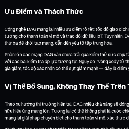
Ưu Điểm và Thách Thức
Công nghệ DAG mang lại nhiều ưu điểm rõ rệt: tốc độ giao dịc
tưởng cho thanh toán vi mô và trao đổi dữ liệu IoT. Tuy nhiên,
thứ ba để khởi tạo mạng, dẫn đến yếu tố tập trung hóa.
Phần lớn các mạng DAG vẫn chưa trải qua kiểm thử sức chịu tả
với các bài kiểm tra áp lực tương tự. Nguy cơ "vòng xoáy tử 
gia giảm, tốc độ xác nhận có thể sụt giảm mạnh — đây là điểm
Vị Thế Bổ Sung, Không Thay Thế Trên
Theo xu hướng thị trường hiện tại, DAG nhiều khả năng sẽ đóng
hữu hiệu ứng mạng lớn. Tương lai có thể không phải là cuộc ch
mang lại giải pháp chuyên biệt cho thanh toán vi mô, xác thực d