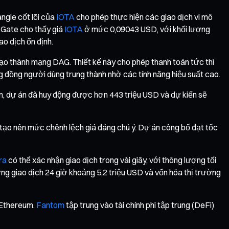
ngle cốt lõi của
IOTA
cho phép thực hiện các giao dịch vi mô
g Gate cho thấy giá
IOTA
ở mức 0,09043 USD, với khối lượng
o dịch ổn định.
 tạo thành mạng DAG. Thiết kế này cho phép thanh toán tức thì
ng đồng người dùng trung thành nhờ các tính năng hiệu suất cao.
m, dự án đã huy động được hơn 443 triệu USD và dự kiến sẽ
 tạo nên mức chênh lệch giá đáng chú ý. Dự án công bố đạt tốc
ra
có thể xác nhận giao dịch trong vài giây, với thông lượng tối
g giao dịch 24 giờ khoảng 5,2 triệu USD và vốn hóa thị trường
 Ethereum.
Fantom
tập trung vào tài chính phi tập trung (DeFi)