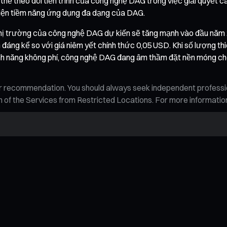
 thể theo dõi tiến trình của công nghệ DAG trong việc giải quyết
hiện tiềm năng ứng dụng đa dạng của DAG.
thị trường của công nghệ DAG dự kiến sẽ tăng mạnh vào đầu năm
áng kể so với giá niêm yết chính thức 0,05 USD. Khi số lượng thiế
 năng không phí, công nghệ DAG đang âm thầm đặt nền móng cho thế
n, or recommendation. You should always seek independent profess
tion of the Services from Restricted Locations. For more informati