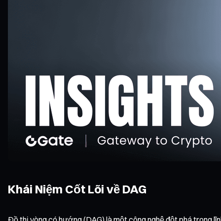
Khái Niệm Cốt Lõi về DAG
Đồ thị vòng có hướng (DAG) là một công nghệ đột phá trong lĩn