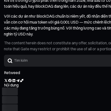
Khi thị trường crypto phát triển trong năm 2026, nhà đầu tư có
toán hiệu quả, hay BlockDAG đang lên, các dự án này đều thể 
Với các dự án như BlockDAG chuẩn bị niêm yết, độ nhận diện 
vẫn còn cơ hội mua token với giá 0,001 USD — mức chênh lệch đ
các máy đang tăng trưởng bùng nổ. Với thông lượng cao và tính
nghìn tỷ USD này.
The content herein does not constitute any offer, solicitatio
note that Gate may restrict or prohibit the use of all or a por
Retweed
Nội dung