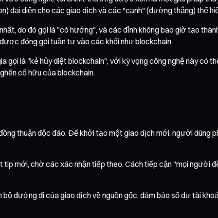
òn) đại diện cho các giao dịch và các "cạnh" (đường thẳng) thể hi
ất, do đó gọi là "có hướng", và các đỉnh không bao giờ tạo thành 
i được đóng gói tuần tự vào các khối như blockchain.
gọi là "kẻ hủy diệt blockchain", với kỳ vọng công nghệ này có thể
nghẽn cố hữu của blockchain.
 đồng thuận độc đáo. Để khởi tạo một giao dịch mới, người dùng 
 tip mới, chờ các xác nhận tiếp theo. Cách tiếp cận "mọi người 
n bộ đường đi của giao dịch về nguồn gốc, đảm bảo số dư tài khoản