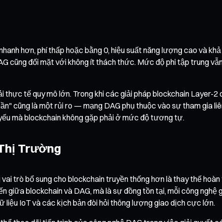
h nhanh hơn, phí thấp hoặc bằng 0, hiệu suất năng lượng cao và 
 DAG cũng đối mặt với không ít thách thức. Mức độ phi tập trung v
i thực tế quy mô lớn. Trong khi các giải pháp blockchain Layer-
thần" cũng là một rủi ro — mạng DAG phụ thuộc vào sự tham gia l
 yếu mà blockchain không gặp phải ở mức độ tương tự.
 Thị Trường
 vai trò bổ sung cho blockchain truyền thống hơn là thay thế ho
iến giữa blockchain và DAG, mà là sự đồng tồn tại, mỗi công nghệ
ữ liệu IoT và các kịch bản đòi hỏi thông lượng giao dịch cực lớn.