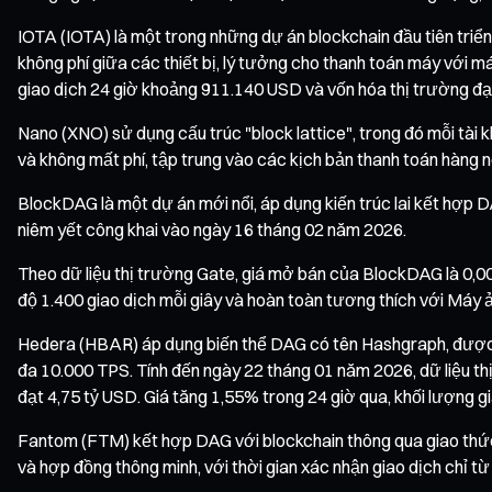
IOTA (IOTA) là một trong những dự án blockchain đầu tiên triển
không phí giữa các thiết bị, lý tưởng cho thanh toán máy với 
giao dịch 24 giờ khoảng 911.140 USD và vốn hóa thị trường đạt
Nano (XNO) sử dụng cấu trúc "block lattice", trong đó mỗi tài 
và không mất phí, tập trung vào các kịch bản thanh toán hàng n
BlockDAG là một dự án mới nổi, áp dụng kiến trúc lai kết hợp
niêm yết công khai vào ngày 16 tháng 02 năm 2026.
Theo dữ liệu thị trường Gate, giá mở bán của BlockDAG là 0,0
độ 1.400 giao dịch mỗi giây và hoàn toàn tương thích với Máy 
Hedera (HBAR) áp dụng biến thể DAG có tên Hashgraph, được q
đa 10.000 TPS. Tính đến ngày 22 tháng 01 năm 2026, dữ liệu t
đạt 4,75 tỷ USD. Giá tăng 1,55% trong 24 giờ qua, khối lượng gi
Fantom (FTM) kết hợp DAG với blockchain thông qua giao thức
và hợp đồng thông minh, với thời gian xác nhận giao dịch chỉ từ