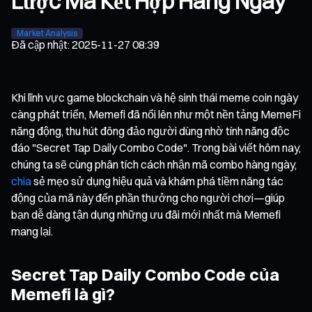
Lược Mã Kết Hợp Hàng Ngày
Market Analysis
Đã cập nhật
:
2025-11-27 08:39
Khi lĩnh vực game blockchain và hệ sinh thái meme coin ngày
càng phát triển, Memefi đã nổi lên như một nền tảng MemeFi
năng động, thu hút đông đảo người dùng nhờ tính năng độc
đáo "Secret Tap Daily Combo Code". Trong bài viết hôm nay,
chúng ta sẽ cùng phân tích cách nhận mã combo hàng ngày,
chia
sẻ mẹo sử dụng hiệu quả và khám phá tiềm năng tác
động của mã này đến phần thưởng cho người chơi—giúp
bạn dễ dàng tận dụng những ưu đãi mới nhất mà Memefi
mang lại.
Secret Tap Daily Combo Code của
Memefi là gì?