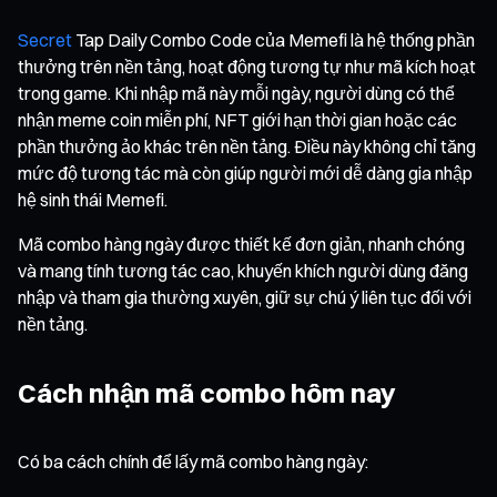
Secret
Tap Daily Combo Code của Memefi là hệ thống phần
thưởng trên nền tảng, hoạt động tương tự như mã kích hoạt
trong game. Khi nhập mã này mỗi ngày, người dùng có thể
nhận meme coin miễn phí, NFT giới hạn thời gian hoặc các
phần thưởng ảo khác trên nền tảng. Điều này không chỉ tăng
mức độ tương tác mà còn giúp người mới dễ dàng gia nhập
hệ sinh thái Memefi.
Mã combo hàng ngày được thiết kế đơn giản, nhanh chóng
và mang tính tương tác cao, khuyến khích người dùng đăng
nhập và tham gia thường xuyên, giữ sự chú ý liên tục đối với
nền tảng.
Cách nhận mã combo hôm nay
Có ba cách chính để lấy mã combo hàng ngày: