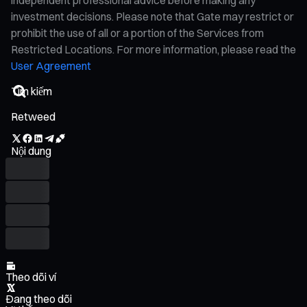
investment decisions. Please note that Gate may restrict or
prohibit the use of all or a portion of the Services from
Restricted Locations. For more information, please read the
User Agreement
Retweed
Nội dung
Theo dõi ví
Đang theo dõi