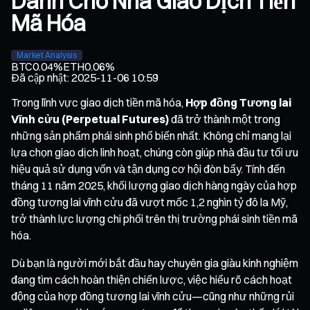
Dành Cho Nhà Giao Dịch Tiền
Mã Hóa
Market Analysis
BTC
0.04%
ETH
0.06%
Đã cập nhật
:
2025-11-06 10:59
Trong lĩnh vực giao dịch tiền mã hóa,
Hợp đồng Tương lai
Vĩnh cửu (Perpetual Futures)
đã trở thành một trong
những sản phẩm phái sinh phổ biến nhất. Không chỉ mang lại
lựa chọn giao dịch linh hoạt, chúng còn giúp nhà đầu tư tối ưu
hiệu quả sử dụng vốn và tận dụng cơ hội đòn bẩy. Tính đến
tháng 11 năm 2025, khối lượng giao dịch hàng ngày của hợp
đồng tương lai vĩnh cửu đã vượt mốc 1,2 nghìn tỷ đô la Mỹ,
trở thành lực lượng chi phối trên thị trường phái sinh tiền mã
hóa.
Dù bạn là người mới bắt đầu hay chuyên gia giàu kinh nghiệm
đang tìm cách hoàn thiện chiến lược, việc hiểu rõ cách hoạt
động của hợp đồng tương lai vĩnh cửu—cũng như những rủi