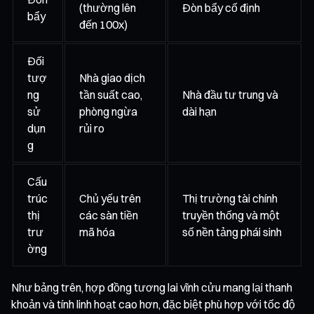
(thường lên
Đòn bẩy cố định
bẩy
đến 100x)
Đối
tượ
Nhà giao dịch
ng
tần suất cao,
Nhà đầu tư trung và
sử
phòng ngừa
dài hạn
dụn
rủi ro
g
Cấu
trúc
Chủ yếu trên
Thị trường tài chính
thị
các sàn tiền
truyền thống và một
trư
mã hóa
số nền tảng phái sinh
ờng
Như bảng trên, hợp đồng tương lai vĩnh cửu mang lại thanh
khoản và tính linh hoạt cao hơn, đặc biệt phù hợp với tốc độ