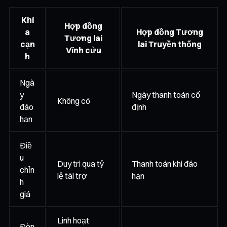
Khí
Hợp đồng
a
Hợp đồng Tương
Tương lai
cạn
lai Truyền thống
Vĩnh cửu
h
Ngà
y
Ngày thanh toán cố
Không có
đáo
định
hạn
Điề
u
Duy trì qua tỷ
Thanh toán khi đáo
chỉn
lệ tài trợ
hạn
h
giá
Linh hoạt
Đòn