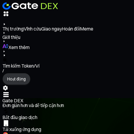
Thị trường
Vĩnh cửu
Giao ngay
Hoán đổi
Meme
Giới thiệu
Xem thêm
Tìm kiếm Token/Ví
/
Hoạt động
Gate DEX
Đơn giản hơn và dễ tiếp cận hơn
Bắt đầu giao dịch
Tải xuống ứng dụng