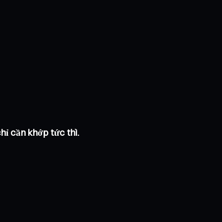
hỉ cần khớp tức thì.