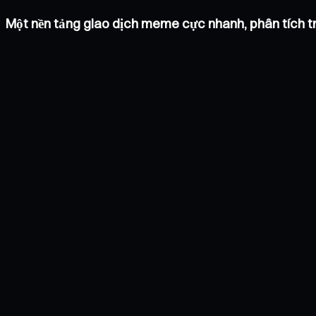
Một nền tảng giao dịch meme cực nhanh, phân tích tr