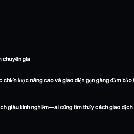
n chuyên gia
ác chiến lược nâng cao và giao diện gọn gàng đảm bảo 
ch giàu kinh nghiệm—ai cũng tìm thấy cách giao dịch 