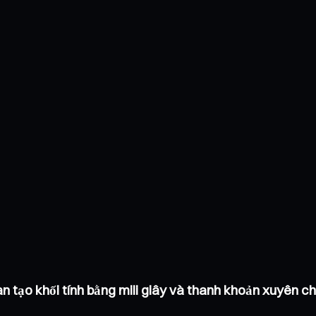
an tạo khối tính bằng mili giây và thanh khoản xuyên 