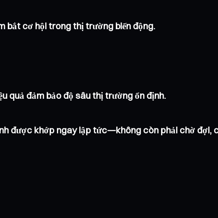
m bắt cơ hội trong thị trường biến động.
ệu quả đảm bảo độ sâu thị trường ổn định.
lệnh được khớp ngay lập tức—không còn phải chờ đợi, c