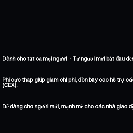
Dành cho tất cả mọi người · Từ người mới bắt đầu đế
Phí cực thấp giúp giảm chi phí, đòn bẩy cao hỗ trợ c
(CEX).
Dễ dàng cho người mới, mạnh mẽ cho các nhà giao dị