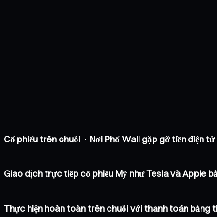
Cổ phiếu trên chuỗi · Nơi Phố Wall gặp gỡ tiền điện tử
Giao dịch trực tiếp cổ phiếu Mỹ như Tesla và Apple b
Thực hiện hoàn toàn trên chuỗi với thanh toán bằng tiề