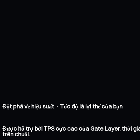
Đột phá về hiệu suất · Tốc độ là lợi thế của bạn
Được hỗ trợ bởi TPS cực cao của Gate Layer, thời gi
trên chuỗi.