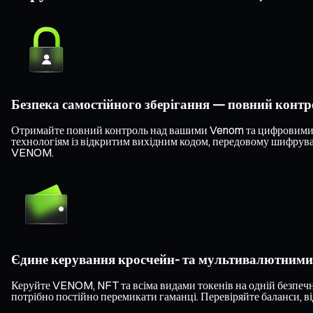
Безпека самостійного зберігання — повний конт
Отримайте повний контроль над вашими Venom та цифровими ак
технологіям із відкритим вихідним кодом, передовому шифруван
VENOM.
Єдине керування кросчейн- та мультивалютним
Керуйте VENOM, NFT та всіма видами токенів на одній безпечн
потрібно постійно перемикати гаманці. Перевіряйте баланси, ві