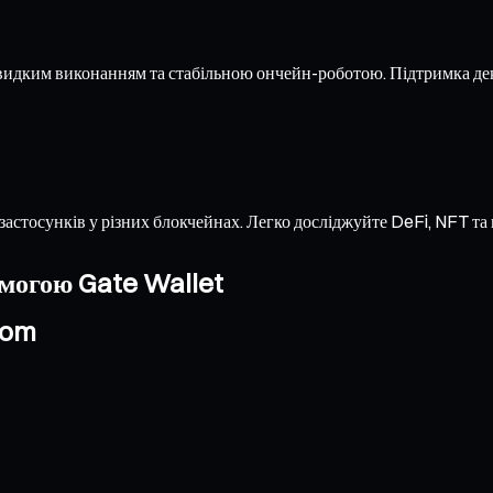
видким виконанням та стабільною ончейн-роботою. Підтримка де
застосунків у різних блокчейнах. Легко досліджуйте DeFi, NFT т
омогою Gate Wallet
nom