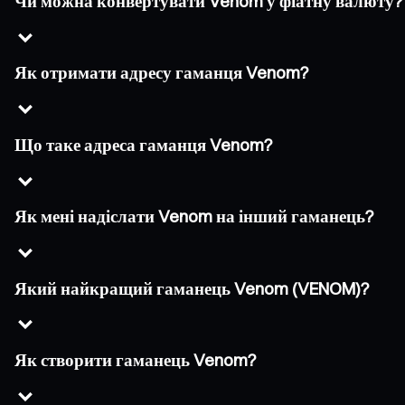
Чи можна конвертувати Venom у фіатну валюту?
Як отримати адресу гаманця Venom?
Що таке адреса гаманця Venom?
Як мені надіслати Venom на інший гаманець?
Який найкращий гаманець Venom (VENOM)?
Як створити гаманець Venom?