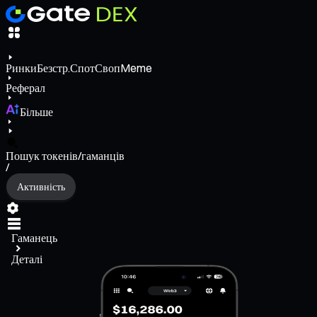
Ринки
Безстр.
Спот
Своп
Meme
Реферал
Більше
Пошук токенів/гаманців
/
Активність
Гаманець
Деталі