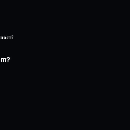
ності
om?