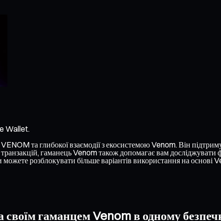
e Wallet.
ENOM та глибокої взаємодії з екосистемою Venom. Він підтримує р
ранзакцій, гаманець Venom також допомагає вам досліджувати фун
 можете розблокувати більше варіантів використання на основі 
 своїм гаманцем Venom в одному безпеч