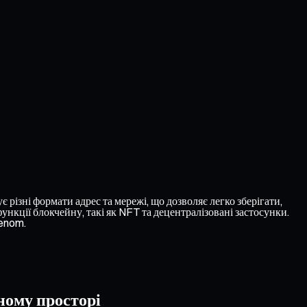
ізні формати адрес та мережі, що дозволяє легко зберігати,
кції блокчейну, такі як NFT та децентралізовані застосунки.
Venom.
ному просторі