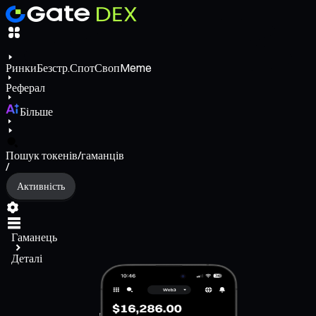
Ринки
Безстр.
Спот
Своп
Meme
Реферал
Більше
Пошук токенів/гаманців
/
Активність
Гаманець
Деталі