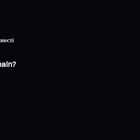
ності
hain?