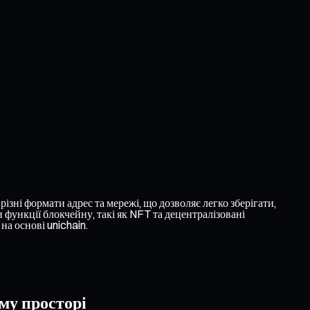
ізні формати адрес та мережі, що дозволяє легко зберігати,
 функції блокчейну, такі як NFT та децентралізовані
а основі unichain.
му просторі