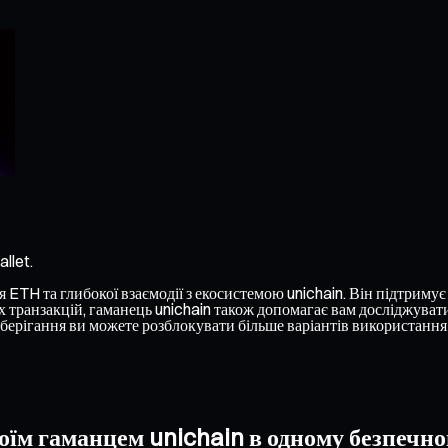
llet.
ETH та глибокої взаємодії з екосистемою unichain. Він підтримує р
 транзакцій, гаманець unichain також допомагає вам досліджувати
ерігання ви можете розблокувати більше варіантів використання н
оїм гаманцем unichain в одному безпечно