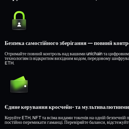
Безпека самостійного зберігання — повний конт
Отримайте повний контроль над вашими unichain та цифровими 
технологіям із відкритим вихідним кодом, передовому шифруван
ETH.
Єдине керування кросчейн- та мультивалютним
Керуйте ETH, NFT та всіма видами токенів на одній безпечній 
постійно перемикати гаманці. Перевіряйте баланси, відстежуйте