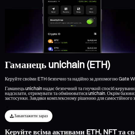
Гаманець unichain (ETH)
Керуйте своїми ETH безпечно та надійно за допомогою Gate Wa
Гаманець unichain надає безпечний та гнучкий спосіб керування 
надсилати, отримувати та обмінюватися unichain. Окрім базових
застосунки. Завдяки комплексному рішенню для самостійного зб
Завантажити зараз
Керуйте всіма активами ETH, NFT та св