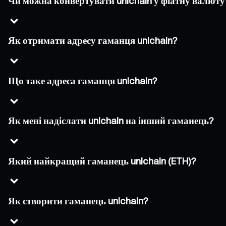
Чи можна конвертувати unichain у фіатну валюту
Як отримати адресу гаманця unichain?
Що таке адреса гаманця unichain?
Як мені надіслати unichain на інший гаманець?
Який найкращий гаманець unichain (ETH)?
Як створити гаманець unichain?