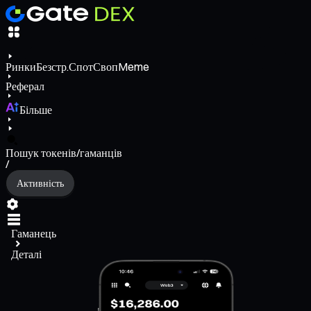
Ринки
Безстр.
Спот
Своп
Meme
Реферал
Більше
Пошук токенів/гаманців
/
Активність
Гаманець
Деталі