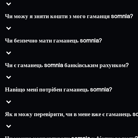
Чи можу я зняти кошти з мого гаманця somnia?
Чи безпечно мати гаманець somnia?
Чи є гаманець somnia банківським рахунком?
Навіщо мені потрібен гаманець somnia?
Як я можу перевірити, чи в мене вже є гаманець s