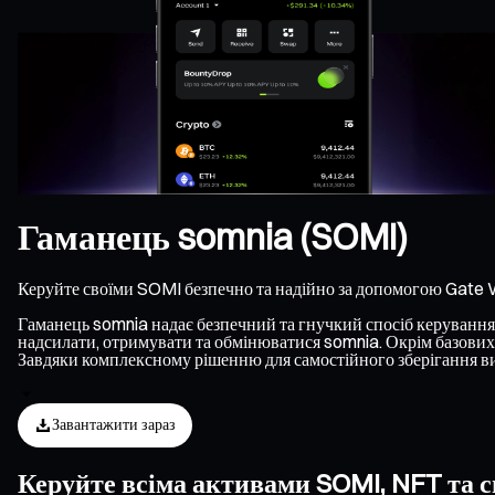
Гаманець somnia (SOMI)
Керуйте своїми SOMI безпечно та надійно за допомогою Gate W
Гаманець somnia надає безпечний та гнучкий спосіб керування S
надсилати, отримувати та обмінюватися somnia. Окрім базових 
Завдяки комплексному рішенню для самостійного зберігання ви
Завантажити зараз
Керуйте всіма активами SOMI, NFT та с