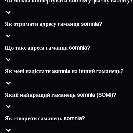
Чи можна конвертувати somnia у фіатну валюту?
Як отримати адресу гаманця somnia?
Що таке адреса гаманця somnia?
Як мені надіслати somnia на інший гаманець?
Який найкращий гаманець somnia (SOMI)?
Як створити гаманець somnia?