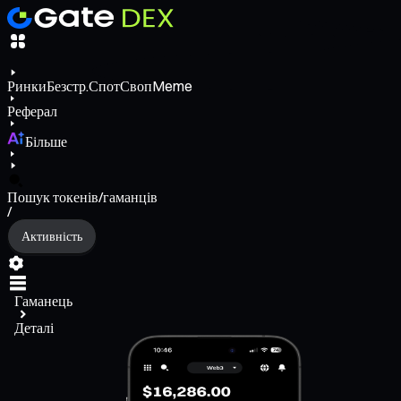
Ринки
Безстр.
Спот
Своп
Meme
Реферал
Більше
Пошук токенів/гаманців
/
Активність
Гаманець
Деталі