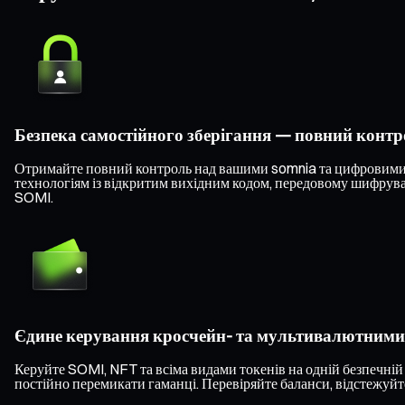
Безпека самостійного зберігання — повний конт
Отримайте повний контроль над вашими somnia та цифровими а
технологіям із відкритим вихідним кодом, передовому шифруван
SOMI.
Єдине керування кросчейн- та мультивалютним
Керуйте SOMI, NFT та всіма видами токенів на одній безпечній
постійно перемикати гаманці. Перевіряйте баланси, відстежуйте