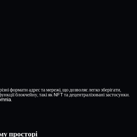
зні формати адрес та мережі, що дозволяє легко зберігати,
нкції блокчейну, такі як NFT та децентралізовані застосунки.
omnia.
му просторі