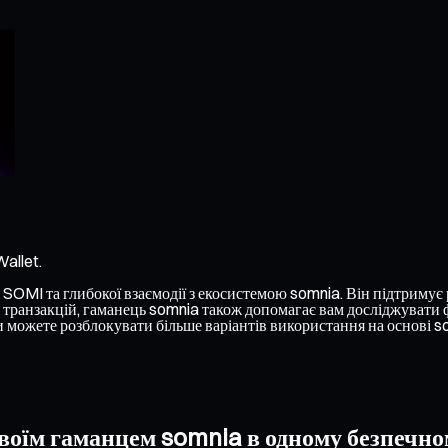
allet.
OMI та глибокої взаємодії з екосистемою somnia. Він підтримує рі
транзакцій, гаманець somnia також допомагає вам досліджувати фу
 можете розблокувати більше варіантів використання на основі s
воїм гаманцем somnia в одному безпечно