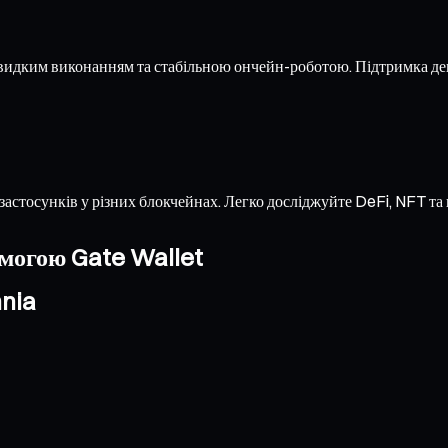
видким виконанням та стабільною ончейн-роботою. Підтримка де
застосунків у різних блокчейнах. Легко досліджуйте DeFi, NFT т
омогою Gate Wallet
nia