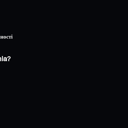
ності
nia?