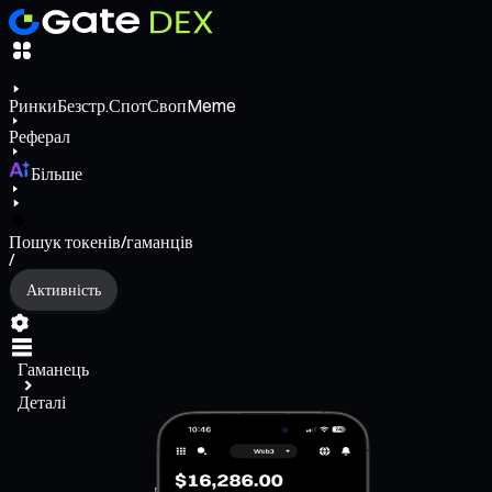
Ринки
Безстр.
Спот
Своп
Meme
Реферал
Більше
Пошук токенів/гаманців
/
Активність
Гаманець
Деталі