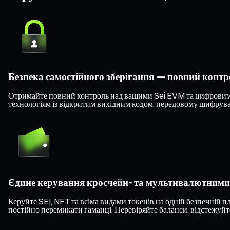
Безпека самостійного зберігання — повний конт
Отримайте повний контроль над вашими Sei EVM та цифровими 
технологіям із відкритим вихідним кодом, передовому шифруван
Єдине керування кросчейн- та мультивалютним
Керуйте SEI, NFT та всіма видами токенів на одній безпечній 
постійно перемикати гаманці. Перевіряйте баланси, відстежуйте