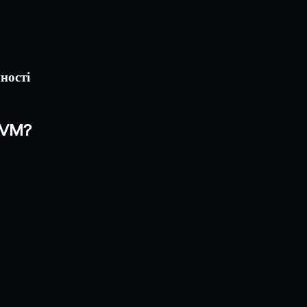
ності
EVM?