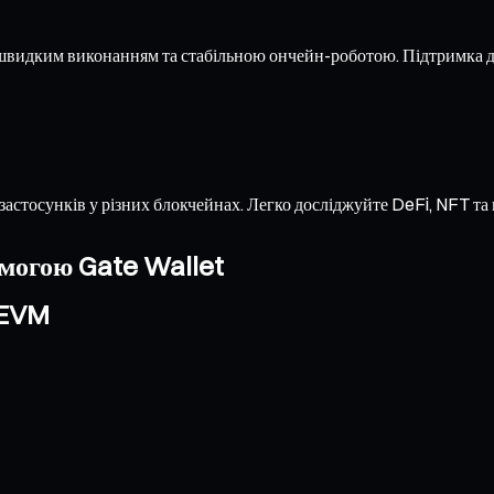
швидким виконанням та стабільною ончейн-роботою. Підтримка д
застосунків у різних блокчейнах. Легко досліджуйте DeFi, NFT т
омогою Gate Wallet
 EVM