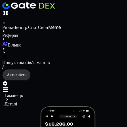
Ринки
Безстр.
Спот
Своп
Meme
Реферал
Більше
Пошук токенів/гаманців
/
Активність
Гаманець
Деталі