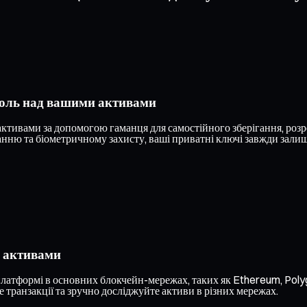
роль над вашими активами
тивами за допомогою гаманця для самостійного зберігання, розр
ню та біометричному захисту, ваші приватні ключі завжди залиша
и активами
платформі в основних блокчейн-мережах, таких як Ethereum, Polyg
 транзакції та зручно досліджуйте активи в різних мережах.