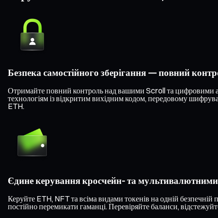
Безпека самостійного зберігання — повний конт
Отримайте повний контроль над вашими Scroll та цифровими ак
технологіям із відкритим вихідним кодом, передовому шифруван
ETH.
Єдине керування кросчейн- та мультивалютним
Керуйте ETH, NFT та всіма видами токенів на одній безпечній 
постійно перемикати гаманці. Перевіряйте баланси, відстежуйте