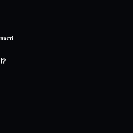
ності
l?