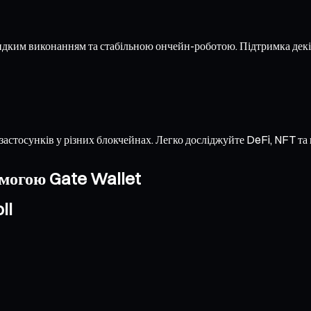
видким виконанням та стабільною ончейн-роботою. Підтримка дек
застосунків у різних блокчейнах. Легко досліджуйте DeFi, NFT т
омогою Gate Wallet
ll