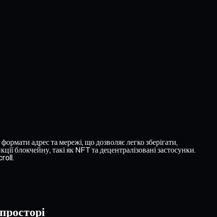
 формати адрес та мережі, що дозволяє легко зберігати,
ції блокчейну, такі як NFT та децентралізовані застосунки.
roll.
 просторі