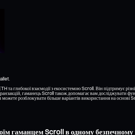
llet.
H та глибокої взаємодії з екосистемою Scroll. Він підтримує різні
ранзакцій, гаманець Scroll також допомагає вам досліджувати функ
можете розблокувати більше варіантів використання на основі Sc
оїм гаманцем Scroll в одному безпечному