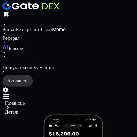
Ринки
Безстр.
Спот
Своп
Meme
Реферал
Більше
Пошук токенів/гаманців
/
Активність
Гаманець
Деталі