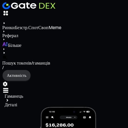
Ринки
Безстр.
Спот
Своп
Meme
Реферал
Більше
Пошук токенів/гаманців
/
Активність
Гаманець
Деталі