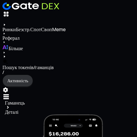
Ринки
Безстр.
Спот
Своп
Meme
Реферал
Більше
Пошук токенів/гаманців
/
Активність
Гаманець
Деталі