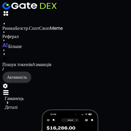
Ринки
Безстр.
Спот
Своп
Meme
Реферал
Більше
Пошук токенів/гаманців
/
Активність
Гаманець
Деталі