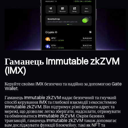
Гаманець Immutable zkZVM
(IMX)
Керуйте своїми IMX безпечно та надійно за допомогою Gate
Wallet.
Гаманець Immutable zkZVM надає безпечний та гнучкий
спосіб керування IMX та глибокої взаємодії з екосистемою
Immutable zkZVM. Він підтримує різні формати адрес та
мережі, що дозволяє легко зберігати, надсилати, отримувати
та обмінюватися Immutable zkZVM. Окрім базових
транзакцій, гаманець Immutable zkZVM також допомагає
вам досліджувати функції блокчейну, такі як NFT та