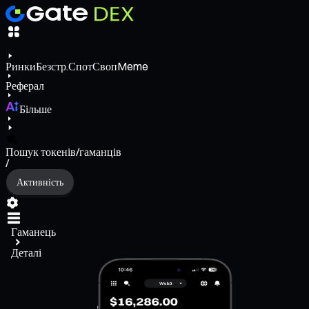
Ринки
Безстр.
Спот
Своп
Meme
Реферал
Більше
Пошук токенів/гаманців
/
Активність
Гаманець
Деталі